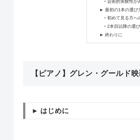
‣ 芸術的実験性が
► 最初の1本の選び
‣ 初めて見る方へ
‣ 2本目以降の選
► 終わりに
【ピアノ】グレン・グールド映
► はじめに