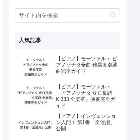
人気記事
【ピアノ】モーツァルト ピ
アノソナタ全曲 難易度別選
曲完全ガイド
【ピアノ】モーツァルト
「ピアノソナタ 変ロ長調
K.333 全楽章」演奏完全ガ
イド
【ピアノ】インヴェンショ
ン入門！ 第1番「全運指」
公開