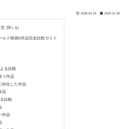
2026.04.19
2025.11.30
目次
ールド映画5作品完全比較ガイド
による比較
扱う作品
トに特化した作品
作品
よる比較
品
い作品
品