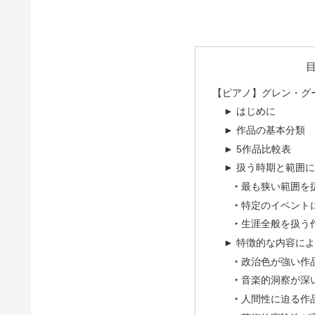
【ピアノ】グレン・グ
► はじめに
► 作品の基本分類
► 5作品比較表
► 扱う時期と範囲
‣ 最も狭い範囲を
‣ 特定のイベン
‣ 生涯全般を扱う
► 特徴的な内容に
‣ 政治色が強い作
‣ 音楽的洞察が深
‣ 人間性に迫る作