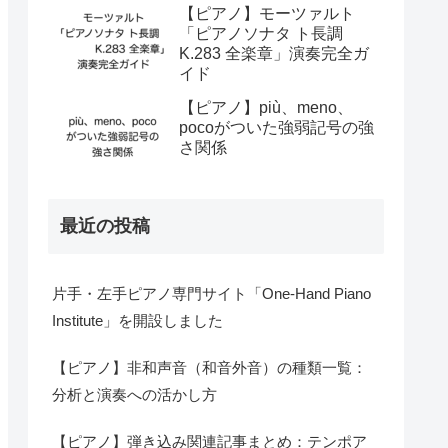
【ピアノ】モーツァルト
「ピアノソナタ ト長調
K.283 全楽章」演奏完全ガ
イド
【ピアノ】più、meno、
pocoがついた強弱記号の強
さ関係
最近の投稿
片手・左手ピアノ専門サイト「One-Hand Piano
Institute」を開設しました
【ピアノ】非和声音（和音外音）の種類一覧：
分析と演奏への活かし方
【ピアノ】弾き込み関連記事まとめ：テンポア