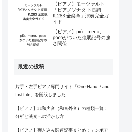
【ピアノ】モーツァルト
「ピアノソナタ ト長調
K.283 全楽章」演奏完全ガ
イド
【ピアノ】più、meno、
pocoがついた強弱記号の強
さ関係
最近の投稿
片手・左手ピアノ専門サイト「One-Hand Piano
Institute」を開設しました
【ピアノ】非和声音（和音外音）の種類一覧：
分析と演奏への活かし方
【ピアノ】弾き込み関連記事まとめ：テンポア