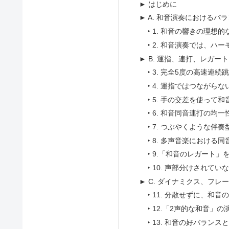
► はじめに
► A. 和音演奏におけるバ
‣ 1. 和音の響きの理想
‣ 2. 和音演奏では、
► B. 運指、連打、レガート
‣ 3. 完全5度の高速連続
‣ 4. 運指ではつながら
‣ 5. 手の交差を使って
‣ 6. 和音同音連打の均
‣ 7. つぶやくような伴
‣ 8. 多声音楽におけ
‣ 9.「和音のレガート」
‣ 10. 声部分けされ
► C. ダイナミクス、フレ
‣ 11. 分散せずに、
‣ 12.「2声的な和音」
‣ 13. 和音の好バラン