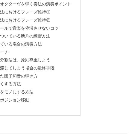
和音やオクターヴを弾く奏法の演奏ポイント
ブ奏法におけるフレーズ維持①
ブ奏法におけるフレーズ維持②
コラールで音楽を停滞させないコツ
音がついている断片の練習方法
ついている場合の演奏方法
ローチ
和音分割法は、原則尊重しよう
が停滞してしまう場合の最終手段
ざった団子和音の弾き方
限なくする方法
伴奏をモノにする方法
的なポジション移動