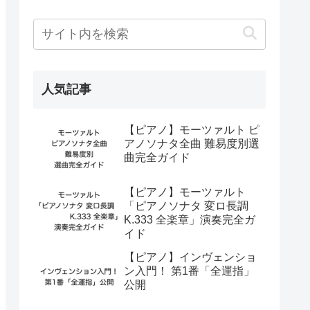
人気記事
【ピアノ】モーツァルト ピ
アノソナタ全曲 難易度別選
曲完全ガイド
【ピアノ】モーツァルト
「ピアノソナタ 変ロ長調
K.333 全楽章」演奏完全ガ
イド
【ピアノ】インヴェンショ
ン入門！ 第1番「全運指」
公開