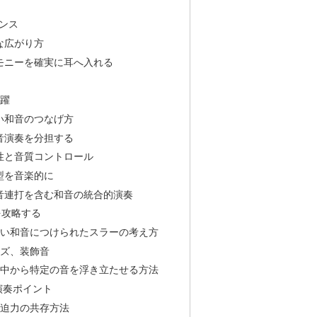
ランス
的な広がり方
ハーモニーを確実に耳へ入れる
跳躍
ない和音のつなげ方
和音演奏を分担する
一性と音質コントロール
奏型を音楽的に
る同音連打を含む和音の統合的演奏
を攻略する
ていない和音につけられたスラーの考え方
ーズ、装飾音
和音の中から特定の音を浮き立たせる方法
の演奏ポイント
スと迫力の共存方法