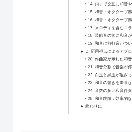
‣ 14. 両手で交互に
‣ 15. 和音・オクター
‣ 16. 和音・オクター
‣ 17. メロディを含む
‣ 18. 装飾音の後に和
‣ 19. 和音に前打音が
► D. 応用視点によるアプ
‣ 20. 作曲家が示した
‣ 21. 和音分割で音楽
‣ 22. 白玉と黒玉が混
‣ 23. 和音の響きを際
‣ 24. 音数の多い和音
‣ 25. 和音跳躍：効率
► 終わりに