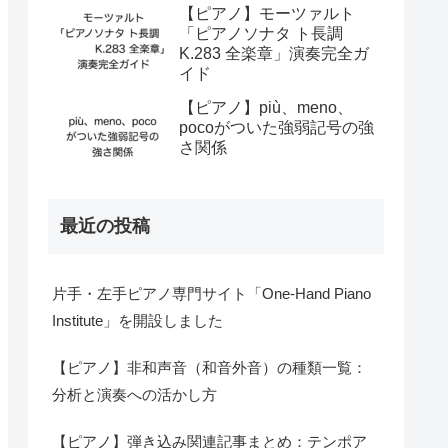
【ピアノ】モーツァルト
「ピアノソナタ ト長調
K.283 全楽章」演奏完全ガ
イド
【ピアノ】più、meno、
pocoがついた強弱記号の強
さ関係
最近の投稿
片手・左手ピアノ専門サイト「One-Hand Piano
Institute」を開設しました
【ピアノ】非和声音（和音外音）の種類一覧：
分析と演奏への活かし方
【ピアノ】弾き込み関連記事まとめ：テンポア