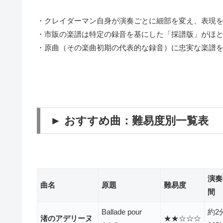
・クレイダーマン自身が演奏ごとに細部を変え、表現
・市販の楽譜は特定の録音を基にした「採譜版」がほ
・原曲（その楽曲初期の代表的な録音）に忠実な楽譜
► おすすめ曲：難易度別一覧表
演奏
曲名
原題
難易度
間
Ballade pour
約2
渚のアデリーヌ
★★☆☆☆