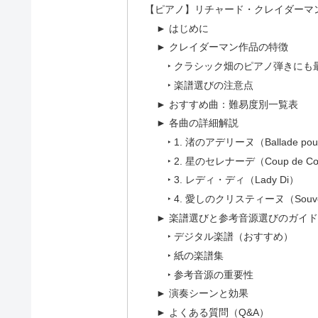
【ピアノ】リチャード・クレイダーマン
► はじめに
► クレイダーマン作品の特徴
‣ クラシック畑のピアノ弾きにも
‣ 楽譜選びの注意点
► おすすめ曲：難易度別一覧表
► 各曲の詳細解説
‣ 1. 渚のアデリーヌ（Ballade pour
‣ 2. 星のセレナーデ（Coup de C
‣ 3. レディ・ディ（Lady Di）
‣ 4. 愛しのクリスティーヌ（Souveni
► 楽譜選びと参考音源選びのガイド
‣ デジタル楽譜（おすすめ）
‣ 紙の楽譜集
‣ 参考音源の重要性
► 演奏シーンと効果
► よくある質問（Q&A）