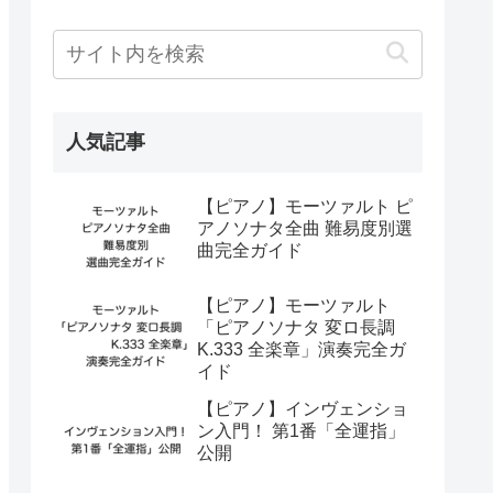
人気記事
【ピアノ】モーツァルト ピ
アノソナタ全曲 難易度別選
曲完全ガイド
【ピアノ】モーツァルト
「ピアノソナタ 変ロ長調
K.333 全楽章」演奏完全ガ
イド
【ピアノ】インヴェンショ
ン入門！ 第1番「全運指」
公開