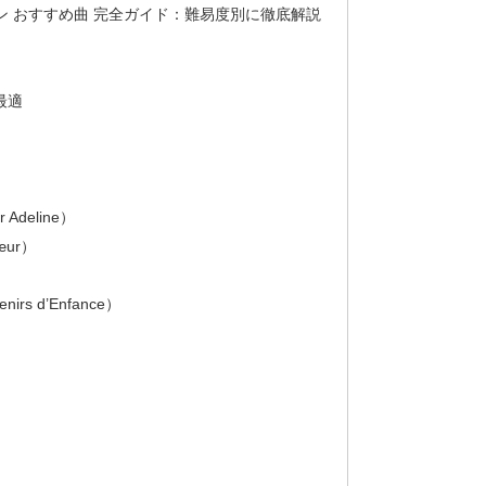
 おすすめ曲 完全ガイド：難易度別に徹底解説
最適
 Adeline）
œur）
rs d’Enfance）