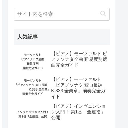
人気記事
【ピアノ】モーツァルト ピ
アノソナタ全曲 難易度別選
曲完全ガイド
【ピアノ】モーツァルト
「ピアノソナタ 変ロ長調
K.333 全楽章」演奏完全ガ
イド
【ピアノ】インヴェンショ
ン入門！ 第1番「全運指」
公開