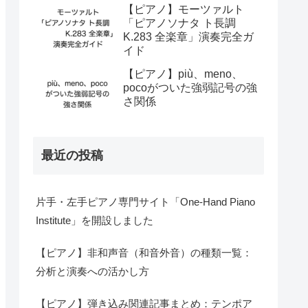
【ピアノ】モーツァルト
「ピアノソナタ ト長調
K.283 全楽章」演奏完全ガ
イド
【ピアノ】più、meno、
pocoがついた強弱記号の強
さ関係
最近の投稿
片手・左手ピアノ専門サイト「One-Hand Piano
Institute」を開設しました
【ピアノ】非和声音（和音外音）の種類一覧：
分析と演奏への活かし方
【ピアノ】弾き込み関連記事まとめ：テンポア