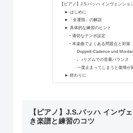
【ピアノ】J.S.バッハ インヴェンション
► はじめに
►「全運指」の解説
► 具体的な練習のヒント
‣ 適切なテンポ設定
‣ 本楽曲でよくある問題点と対策
· Doppelt-Cadence und Mor
· ♩♪リズムでの音量バランス
· 一度止まってしまうと復帰が
► 終わりに
【ピアノ】J.S.バッハ インヴェン
き楽譜と練習のコツ