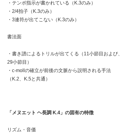
・
テンポ指示が書かれている（K.3のみ）
・
2/4拍子（K.3のみ）
・
3連符が出てこない（K.3のみ）
書法面
・
書き譜によるトリルが出てくる（11小節目および、
29小節目）
・
c-mollの確立が前後の文脈から説明される手法
（K.2、K.5と共通）
「メヌエット ヘ長調 K.4」の固有の特徴
リズム・音価