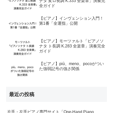
ナタ 変ロ長調 K.333 全楽章」演奏完
全ガイド
【ピアノ】インヴェンション入門！
第1番「全運指」公開
【ピアノ】モーツァルト「ピアノソ
ナタ ト長調 K.283 全楽章」演奏完全
ガイド
【ピアノ】più、meno、pocoがつい
た強弱記号の強さ関係
最近の投稿
片手・左手ピアノ専門サイト「One-Hand Piano